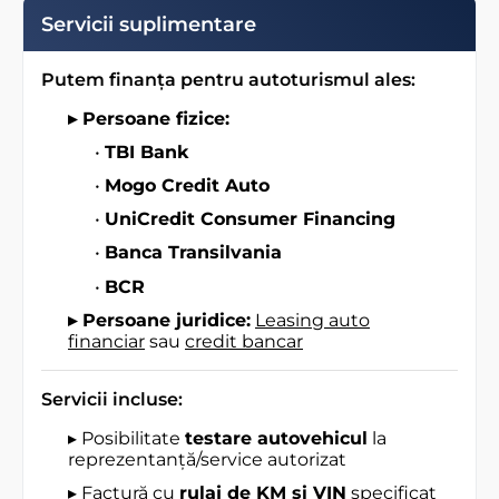
Servicii suplimentare
Putem finanța pentru autoturismul ales:
▸ Persoane fizice:
•
TBI Bank
•
Mogo Credit Auto
•
UniCredit Consumer Financing
•
Banca Transilvania
•
BCR
▸ Persoane juridice:
Leasing auto
financiar
sau
credit bancar
Servicii incluse:
▸ Posibilitate
testare autovehicul
la
reprezentanță/service autorizat
▸ Factură cu
rulaj de KM și VIN
specificat