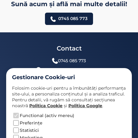
Sună acum și află mai multe detalii!
0745 085 773
Contact
0745 085 773
Str. Căprioarelor, nr. 3, Sibiu
info[at]auto24h.ro
Gestionare Cookie-uri
Link-uri rapide
Folosim cookie-uri pentru a îmbunătăți performanța
Parc Auto Sibiu
site-ului, a personaliza conținutul și a analiza traficul.
Pentru detalii, vă rugăm să consultați secțiunea
Comandă auto
noastră
Politica Cookie
și
Politica Google
.
Leasing și credit auto
Functional (activ mereu)
Despre noi
Preferințe
Informații legale
Statistici