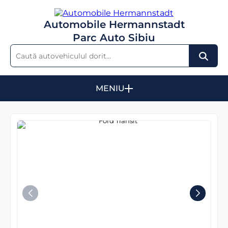
Automobile Hermannstadt
Parc Auto Sibiu
MENIU
Parc auto
Comandă mașină
Leasing și credit auto
Despre noi
Contact